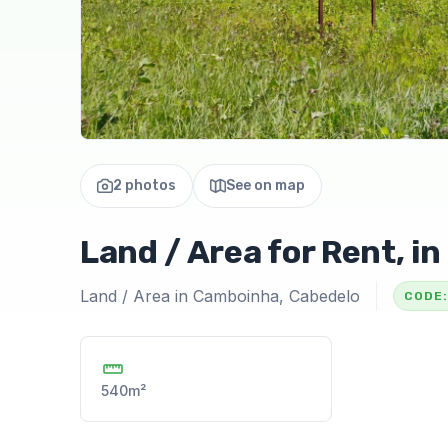
2 photos
See on map
Land / Area for Rent, 
Land / Area in Camboinha, Cabedelo
CODE:
540m²