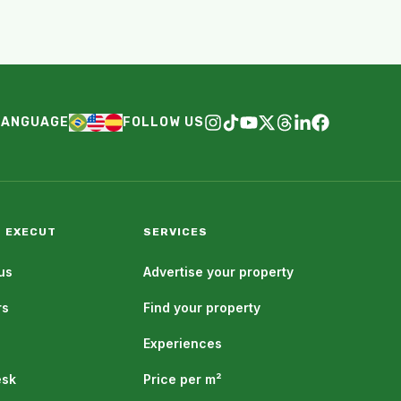
LANGUAGE
FOLLOW US
 EXECUT
SERVICES
us
Advertise your property
rs
Find your property
Experiences
esk
Price per m²