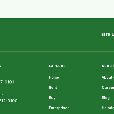
SITE 
S
EXPLORE
ABOUT
Home
About 
07-0101
Rent
Caree
PP
Buy
Blog
212-0100
Enterprises
Helpd