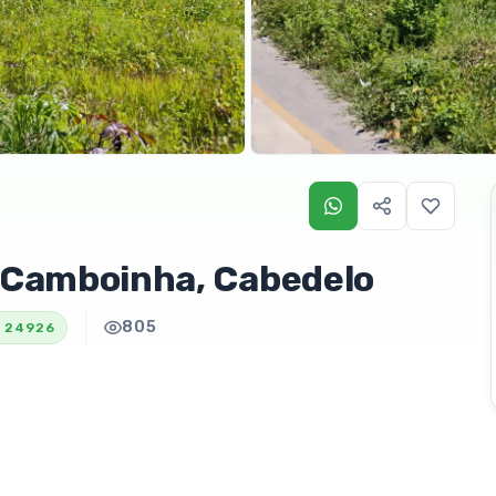
in Camboinha, Cabedelo
805
24926