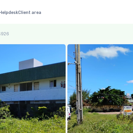
Helpdesk
Client area
24926