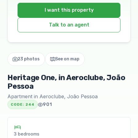
I want this property
Talk to an agent
23 photos
See on map
Heritage One, in Aeroclube, João
Pessoa
Apartment in Aeroclube, João Pessoa
901
CODE:
244
3 bedrooms