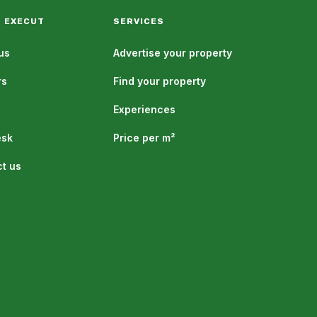
 EXECUT
SERVICES
us
Advertise your property
rs
Find your property
Experiences
esk
Price per m²
t us