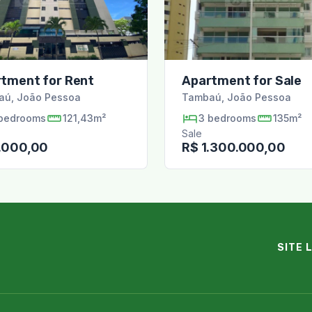
tment for Rent
Apartment for Sale
aú
,
João Pessoa
Tambaú
,
João Pessoa
bedrooms
121,43m²
3
bedrooms
135m²
Sale
.000,00
R$ 1.300.000,00
SITE 