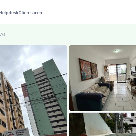
Helpdesk
Client area
276