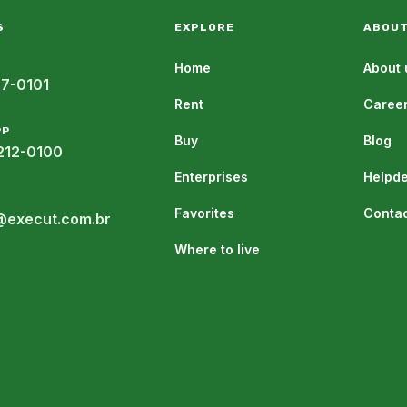
S
EXPLORE
ABOUT
Home
About 
07-0101
Rent
Caree
PP
Buy
Blog
212-0100
Enterprises
Helpd
Favorites
Contac
@execut.com.br
Where to live