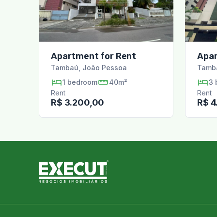
Apartment for Rent
Apar
Tambaú
,
João Pessoa
Tamb
1
bedroom
40m²
3
Rent
Rent
R$ 3.200,00
R$ 4