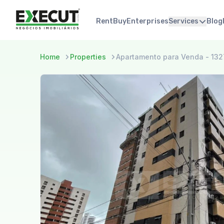
Rent
Buy
Enterprises
Services
Blog
Home
Properties
Apartamento para Venda - 13