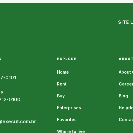
SITE 
S
EXPLORE
ABOUT
Home
About 
07-0101
Rent
Caree
PP
Buy
Blog
212-0100
Enterprises
Helpd
Favorites
Contac
@execut.com.br
Where to live