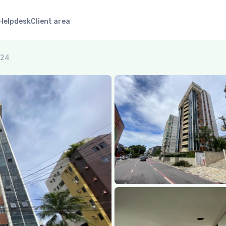
Helpdesk
Client area
024