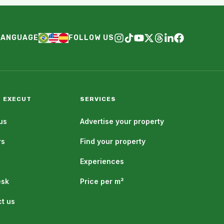
LANGUAGE
FOLLOW US
 EXECUT
SERVICES
us
Advertise your property
rs
Find your property
Experiences
esk
Price per m²
t us