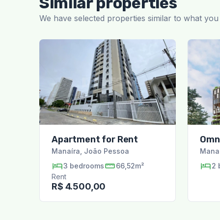
Similar properties
We have selected properties similar to what you 
Apartment for Rent
Omni
Manaíra
,
João Pessoa
Mana
3
bedrooms
66,52m²
2
Rent
R$ 4.500,00