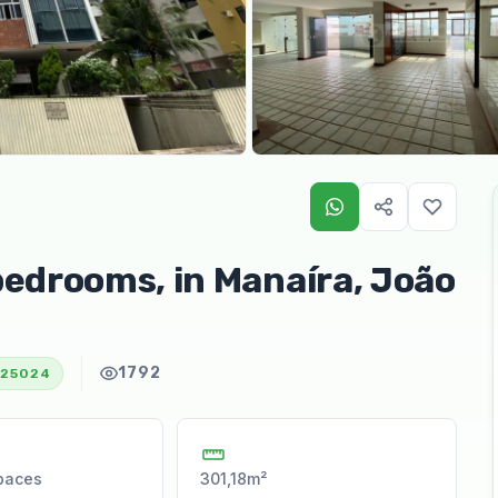
bedrooms, in Manaíra, João
1792
25024
paces
301,18m²