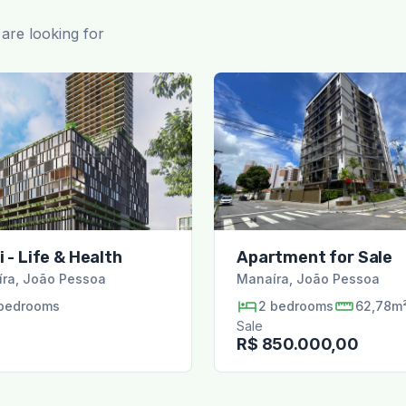
are looking for
 - Life & Health
Apartment for Sale
íra
,
João Pessoa
Manaíra
,
João Pessoa
bedrooms
2
bedrooms
62,78m
Sale
R$ 850.000,00