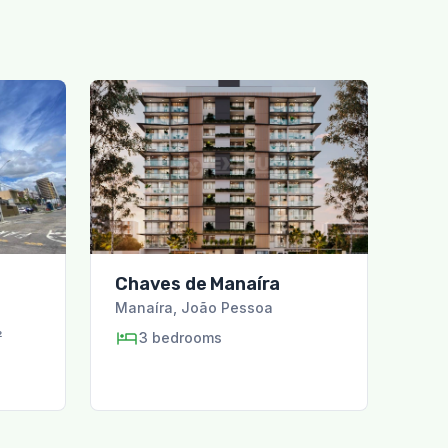
Chaves de Manaíra
Manaíra
,
João Pessoa
²
3
bedrooms