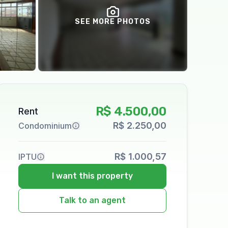
SEE MORE PHOTOS
R$ 4.500,00
Rent
R$ 2.250,00
Condominium
R$ 1.000,57
IPTU
I want this property
Talk to an agent