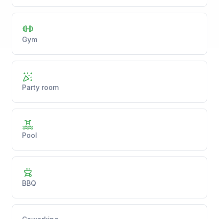
Gym
Party room
Pool
BBQ