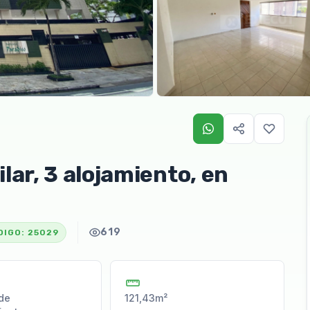
ar, 3 alojamiento, en
619
DIGO:
25029
de
121,43m²