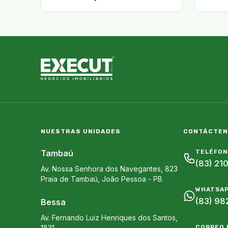
NUESTRAS UNIDADES
CONTÁCTE
Tambaú
TELÉFO
(83) 21
Av. Nossa Senhora dos Navegantes, 823
Praia de Tambaú
,
João Pessoa
-
PB
WHATSA
(83) 98
Bessa
Av. Fernando Luiz Henriques dos Santos,
1831
CORREO 