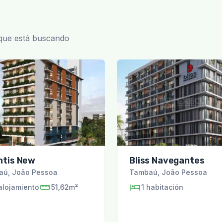
 que está buscando
ntis New
Bliss Navegantes
aú
,
João Pessoa
Tambaú
,
João Pessoa
alojamiento
51,62m²
1
habitación