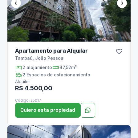
Apartamento para Alquilar
Tambaú
,
João Pessoa
2
alojamiento
47,52m²
2
Espacios de estacionamiento
Alquiler
R$ 4.500,00
Código:
25017
Quiero esta propiedad