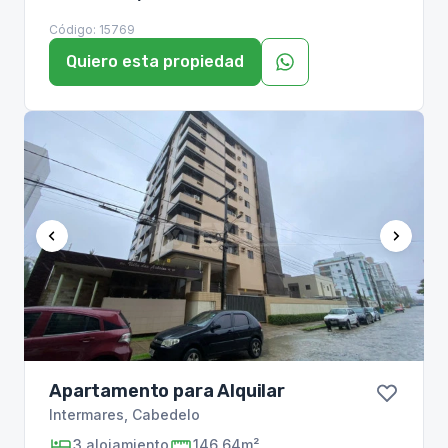
Código:
15769
Quiero esta propiedad
Apartamento para Alquilar
Intermares
,
Cabedelo
3
alojamiento
146,64m²