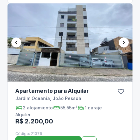
Apartamento para Alquilar
Jardim Oceania
,
João Pessoa
2
alojamiento
55,55m²
1
garaje
Alquiler
R$ 2.200,00
Código:
21376