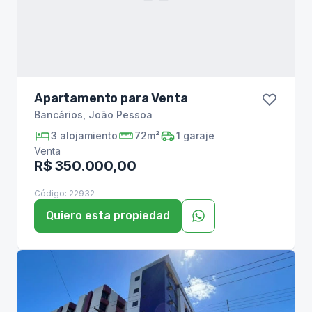
Apartamento para Venta
Bancários
,
João Pessoa
3
alojamiento
72m²
1
garaje
Venta
R$ 350.000,00
Código:
22932
Quiero esta propiedad