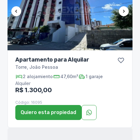
Apartamento para Alquilar
Torre
,
João Pessoa
2
alojamiento
47,60m²
1
garaje
Alquiler
R$ 1.300,00
Código:
16095
Quiero esta propiedad