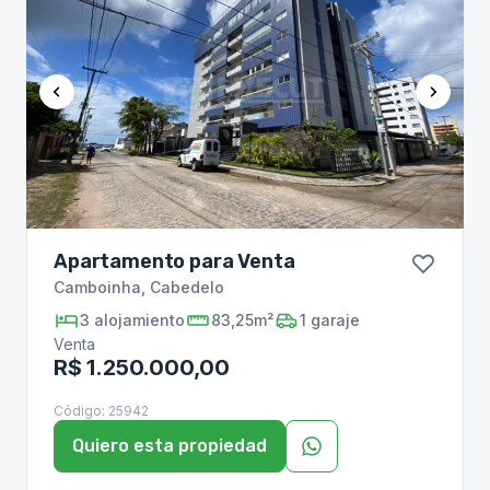
Apartamento para Venta
Camboinha
,
Cabedelo
3
alojamiento
83,25m²
1
garaje
Venta
R$ 1.250.000,00
Código:
25942
Quiero esta propiedad